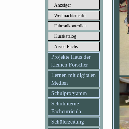
Anzeiger
Weihnachtsmarkt
Fahrradkontrollen
Kurskatalog
Arved Fuchs
Projekte Haus der
kleinen Forscher
Lernen mit digitalen
Medien
Schulprogramm
Schulinterne
Fachcurricula
Schülerzeitung