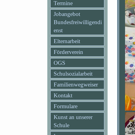
Termine
Jobangebot
Bundesfreiwilligendi
enst
Elternarbeit
Förderverein
OGS
Schulsozialarbeit
Familienwegweiser
Kontakt
Formulare
Kunst an unserer
Schule